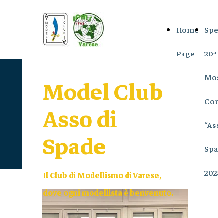
Home
Spe
Page
20ª
Mos
Model Club
Con
Asso di
“As
Spade
Spa
202
Il Club di Modellismo di Varese
,
dove ogni modellista è benvenuto.